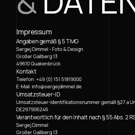
&
DATE
Impressum
Angaben gemäß § 5 TMG
Sergej Dimmel - Foto & Design
Großer Gallberg 13
49610 Quakenbrück
Kontakt
Telefon: +49 (0) 151 51819000
E-Mail: info@sergejdimmel.de
Umsatzsteuer-ID
Umsatzsteuer-Identifikationsnummer gemäß §27 a 
DE297906246
Verantwortlich für den Inhalt nach § 55 Abs. 2 R
Sergej Dimmel
Großer Gallberg 13