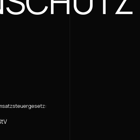
NSCHUTZ
Umsatzsteuergesetz:
StV